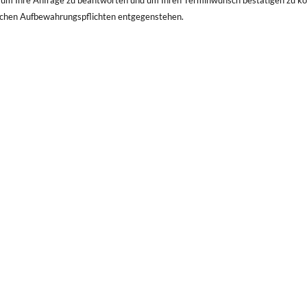
 um Ihre Anfrage zu beantworten und um Ihren Termin­wunsch bestätigen zu kön
lichen Auf­be­wahrungs­pflichten entgegenstehen.