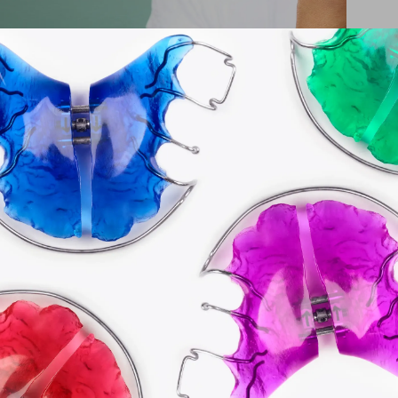
Kieferorthopädische Prophylaxe
Schlafmedizin
ICON: Kariesbehandlung ohne Bohren
Bleaching