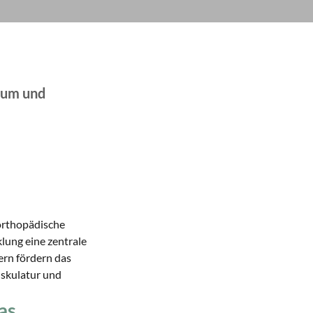
tum und
orthopädische
lung eine zentrale
dern fördern das
skulatur und
as