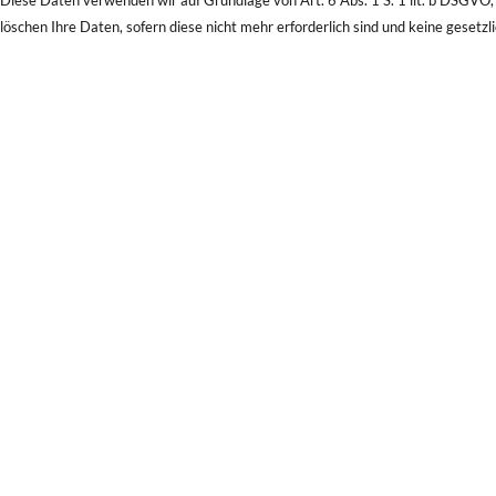
Diese Daten verwenden wir auf Grundlage von Art. 6 Abs. 1 S. 1 lit. b DSGVO,
löschen Ihre Daten, sofern diese nicht mehr erforderlich sind und keine gesetz