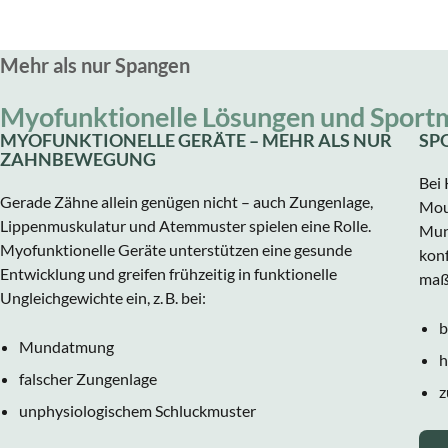
Mehr als nur Spangen
Myofunktionelle Lösungen und Spor
MYOFUNKTIONELLE GERÄTE – MEHR ALS NUR
SP
ZAHNBEWEGUNG
Bei
Gerade Zähne allein genügen nicht – auch Zungenlage,
Moun
Lippenmuskulatur und Atemmuster spielen eine Rolle.
Mund
Myofunktionelle Geräte unterstützen eine gesunde
konf
Entwicklung und greifen frühzeitig in funktionelle
maßg
Ungleichgewichte ein, z. B. bei:
b
Mundatmung
h
falscher Zungenlage
z
unphysiologischem Schluckmuster