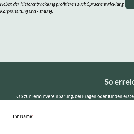
Neben der Kieferentwicklung profitieren auch Sprachentwicklung,
Körperhaltung und Atmung.
So errei
Ob zur Terminvereinbarung, bei Fragen oder für den ersten
Pflichtfeld
Ihr Name
*