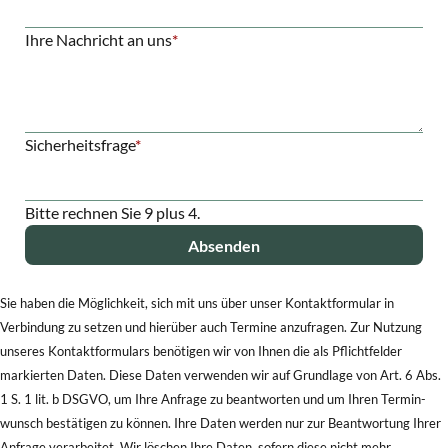
Pflichtfeld
Ihre Nachricht an uns
*
Pflichtfeld
Sicherheitsfrage
*
Bitte rechnen Sie 9 plus 4.
Absenden
Sie haben die Möglichkeit, sich mit uns über unser Kontakt­formular in
Verbindung zu setzen und hierüber auch Termine anzufragen. Zur Nutzung
unseres Kontakt­formulars benötigen wir von Ihnen die als Pflichtfelder
markierten Daten. Diese Daten verwenden wir auf Grundlage von Art. 6 Abs.
1 S. 1 lit. b DSGVO, um Ihre Anfrage zu beantworten und um Ihren Termin­
wunsch bestätigen zu können. Ihre Daten werden nur zur Be­ant­wortung Ihrer
Anfrage verarbeitet. Wir löschen Ihre Daten, sofern diese nicht mehr