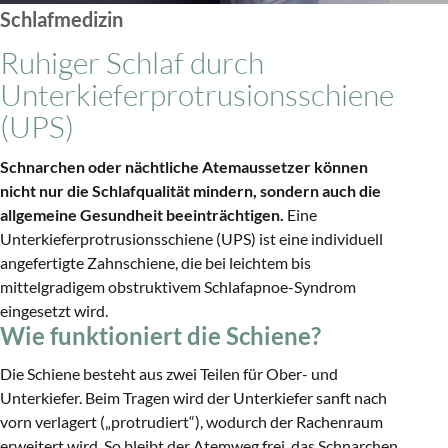
Schlafmedizin
Schlafmedizin
ICON: Kariesbehandlung ohne Bohren
Ruhiger Schlaf durch
Bleaching
Unterkieferprotrusionsschiene
(UPS)
Schnarchen oder nächtliche Atemaussetzer können
nicht nur die Schlafqualität mindern, sondern auch die
allgemeine Gesundheit beeinträchtigen.
Eine
Unterkieferprotrusionsschiene (UPS) ist eine individuell
angefertigte Zahnschiene, die bei leichtem bis
mittelgradigem obstruktivem Schlafapnoe-Syndrom
eingesetzt wird.
Wie funktioniert die Schiene?
Die Schiene besteht aus zwei Teilen für Ober- und
Unterkiefer. Beim Tragen wird der Unterkiefer sanft nach
vorn verlagert („protrudiert“), wodurch der Rachenraum
erweitert wird. So bleibt der Atemweg frei, das Schnarchen