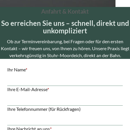
Anfahrt & Kontakt
So erreichen Sie uns – schnell, direkt und
unkompliziert
Ob zur Terminvereinbarung, bei Fragen oder für den ersten
Kontakt – wir freuen uns, von Ihnen zu hören. Unsere Praxis liegt
verkehrsgünstig in Stuhr-Moordeich, direkt an der Bahn.
Pflichtfeld
Ihr Name
*
Pflichtfeld
Ihre E-Mail-Adresse
*
Ihre Telefonnummer (für Rückfragen)
Pflichtfeld
Ihre Nachricht an uns
*